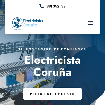

881 352 132
a
TU FONTANERO DE CONFIANZA
Electricista
Coruña
PEDIR PRESUPUESTO