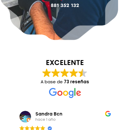
881 352 132
EXCELENTE
A base de
73 reseñas
Mar De vilches
hace 1 año